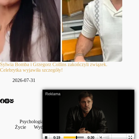
Sylwia Bomba i Grzegorz Collins zakończyli związek.
Celebrytka wyjawiła szczegóły!
2026-07-31
Psychologia
Szczęście
Wojna
Wolność
Życie
Wydarzenia
Wywiady
Z życia wzięte
Zdrowie
Terms & Services
|
Privacy