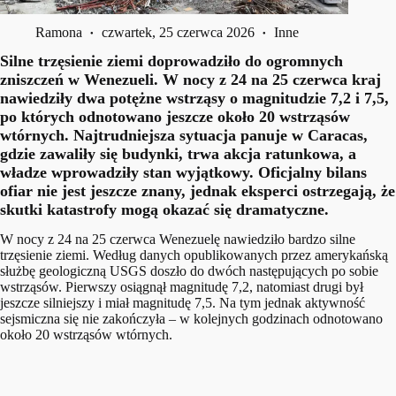
Ramona
czwartek, 25 czerwca 2026
Inne
Silne trzęsienie ziemi doprowadziło do ogromnych
zniszczeń w Wenezueli. W nocy z 24 na 25 czerwca kraj
nawiedziły dwa potężne wstrząsy o magnitudzie 7,2 i 7,5,
po których odnotowano jeszcze około 20 wstrząsów
wtórnych. Najtrudniejsza sytuacja panuje w Caracas,
gdzie zawaliły się budynki, trwa akcja ratunkowa, a
władze wprowadziły stan wyjątkowy. Oficjalny bilans
ofiar nie jest jeszcze znany, jednak eksperci ostrzegają, że
skutki katastrofy mogą okazać się dramatyczne.
W nocy z 24 na 25 czerwca Wenezuelę nawiedziło bardzo silne
trzęsienie ziemi. Według danych opublikowanych przez amerykańską
służbę geologiczną USGS doszło do dwóch następujących po sobie
wstrząsów. Pierwszy osiągnął magnitudę 7,2, natomiast drugi był
jeszcze silniejszy i miał magnitudę 7,5. Na tym jednak aktywność
sejsmiczna się nie zakończyła – w kolejnych godzinach odnotowano
około 20 wstrząsów wtórnych.