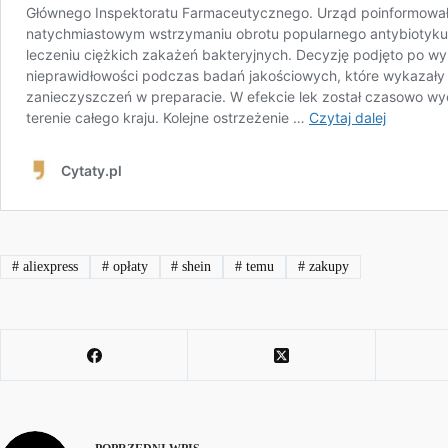
#
aliexpress
#
opłaty
#
shein
#
temu
#
zakupy