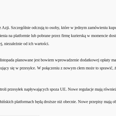
z Azji. Szczególnie odczują to osoby, które w jednym zamówieniu kup
nia na platformie lub pobrane przez firmę kurierską w momencie dosta
 niezależnie od ich wartości.
d listopada planowane jest bowiem wprowadzenie dodatkowej opłaty ma
dujący się w przesyłce. W połączeniu z nowym cłem może to sprawić, 
ontroli przesyłek napływających spoza UE. Nowe regulacje mają równie
ińskich platformach będą droższe niż obecnie. Nowe przepisy mają ob