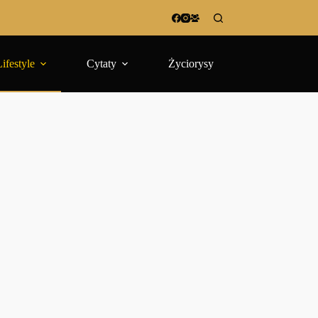
Lifestyle
Cytaty
Życiorysy