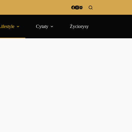
Lifestyle
Cytaty
Życiorysy