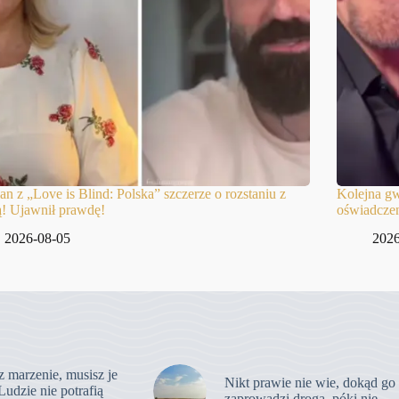
n z „Love is Blind: Polska” szczerze o rozstaniu z
Kolejna gw
! Ujawnił prawdę!
oświadcze
2026-08-05
2026
z marzenie, musisz je
Nikt prawie nie wie, dokąd go
Ludzie nie potrafią
zaprowadzi droga, póki nie …