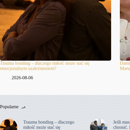
Trauma bonding – dlaczego miłość może stać się
Damia
emocjonalnym uzależnieniem?
Martą
2026-08-06
Popularne
Trauma bonding – dlaczego
Jeśli mas
miłość może stać się
chronić. 