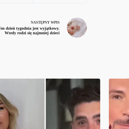
NASTĘPNY
WPIS
Ten dzień tygodnia jest wyjątkowy.
Wtedy rodzi się najmniej dzieci