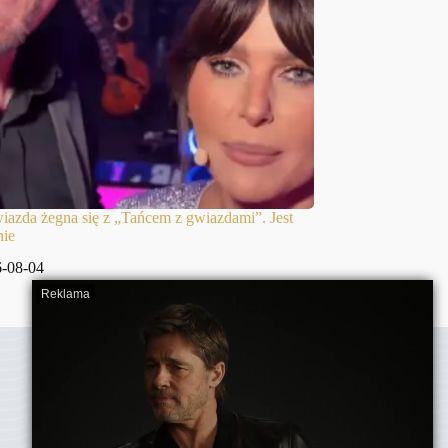
iazda żegna się z „Tańcem z gwiazdami”. Jest
nie
-08-04
Człowiek jest w pełni sobą,
gdy jest wolny.