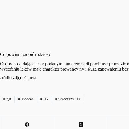
Co powinni zrobić rodzice?
Osoby posiadające lek z podanym numerem serii powinny sprawdzić op
wycofaniu leków mają charakter prewencyjny i służą zapewnieniu bez
źródło zdjęć: Canva
#
gif
#
kidofen
#
lek
#
wycofany lek