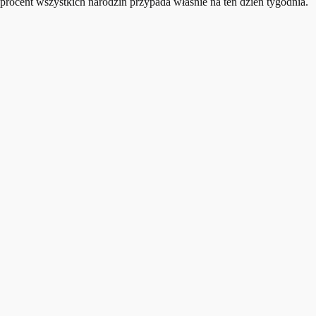
procent wszystkich narodzin przypada właśnie na ten dzień tygodnia.