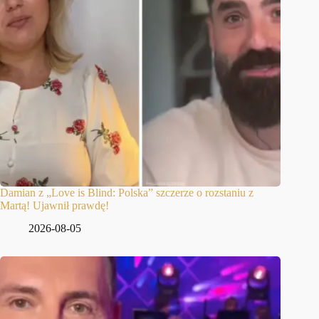
Damian z „Love is Blind: Polska” szczerze o rozstaniu z
Martą! Ujawnił prawdę!
2026-08-05