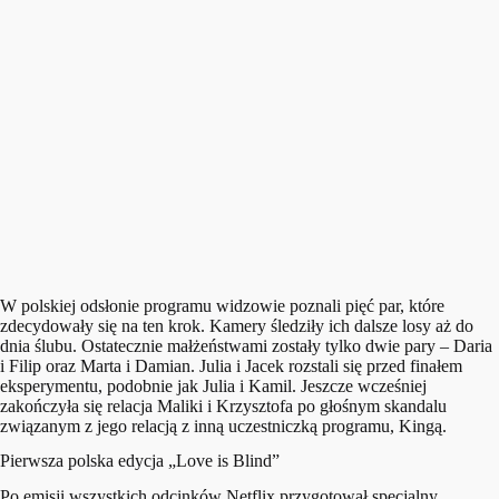
W polskiej odsłonie programu widzowie poznali pięć par, które
zdecydowały się na ten krok. Kamery śledziły ich dalsze losy aż do
dnia ślubu. Ostatecznie małżeństwami zostały tylko dwie pary – Daria
i Filip oraz Marta i Damian. Julia i Jacek rozstali się przed finałem
eksperymentu, podobnie jak Julia i Kamil. Jeszcze wcześniej
zakończyła się relacja Maliki i Krzysztofa po głośnym skandalu
związanym z jego relacją z inną uczestniczką programu, Kingą.
Pierwsza polska edycja „Love is Blind”
Po emisji wszystkich odcinków Netflix przygotował specjalny