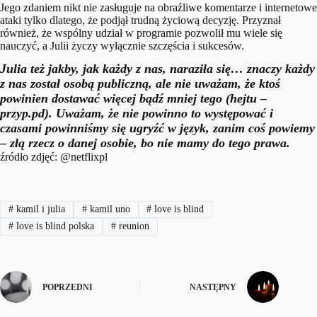
Jego zdaniem nikt nie zasługuje na obraźliwe komentarze i internetowe
ataki tylko dlatego, że podjął trudną życiową decyzję. Przyznał
również, że wspólny udział w programie pozwolił mu wiele się
nauczyć, a Julii życzy wyłącznie szczęścia i sukcesów.
Julia też jakby, jak każdy z nas, naraziła się… znaczy każdy
z nas został osobą publiczną, ale nie uważam, że ktoś
powinien dostawać więcej bądź mniej tego (hejtu –
przyp.pd). Uważam, że nie powinno to występować i
czasami powinniśmy się ugryźć w język, zanim coś powiemy
– złą rzecz o danej osobie, bo nie mamy do tego prawa.
źródło zdjęć: @netflixpl
#
kamil i julia
#
kamil uno
#
love is blind
#
love is blind polska
#
reunion
POPRZEDNI
NASTĘPNY