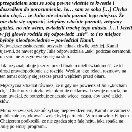
przegadałem sam ze sobą pewne właśnie te kwestie i
doszedłem do porozumienia, że… sam ze sobą […] Chyba
taka chęć… że Julia nie chciała poznać tego miejsca. Że
nie dała się zaprosić, żebyśmy właśnie poznali, żebyśmy
gdzieś, no nie wiem, zwiedzili trochę tego miasta. […] Jeżeli
w jej głowie rodziła się odpowiedź „nie”, to i to miejsce
byłoby nieodpowiednie – powiedział Kamil.
Największe zaskoczenie przyszło jednak chwilę później. Kamil
ujawnił, że nawet gdyby Julia odpowiedziała „tak” podczas ceremonii,
on sam nie zdecydowałby się na ślub.
Jak przyznał, oboje jeszcze przed finałem mieli świadomość, że ich
drogi prawdopodobnie się rozejdą. Według jego relacji rozmowy na
ten temat odbyły się jeszcze przed wejściem przed ołtarz.
Mężczyzna zdradził również, że nigdy nie powiedział Julii „kocham
cię”. Choć uczestniczka wielokrotnie deklarowała swoje uczucia, on
sam uważał, że potrzebuje znacznie więcej czasu, aby użyć takich
słów.
Mimo że związek zakończył się niepowodzeniem, Kamil nie zamierza
publicznie krytykować swojej byłej partnerki. W rozmowie z Filipem
Chajzerem podkreślił, że nie zgadza się z falą hejtu, jaka spadła na
Julię po emisji programu.