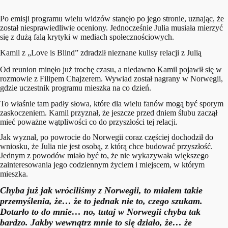
Po emisji programu wielu widzów stanęło po jego stronie, uznając, że
został niesprawiedliwie oceniony. Jednocześnie Julia musiała mierzyć
się z dużą falą krytyki w mediach społecznościowych.
Kamil z „Love is Blind” zdradził nieznane kulisy relacji z Julią
Od reunion minęło już trochę czasu, a niedawno Kamil pojawił się w
rozmowie z Filipem Chajzerem. Wywiad został nagrany w Norwegii,
gdzie uczestnik programu mieszka na co dzień.
To właśnie tam padły słowa, które dla wielu fanów mogą być sporym
zaskoczeniem. Kamil przyznał, że jeszcze przed dniem ślubu zaczął
mieć poważne wątpliwości co do przyszłości tej relacji.
Jak wyznał, po powrocie do Norwegii coraz częściej dochodził do
wniosku, że Julia nie jest osobą, z którą chce budować przyszłość.
Jednym z powodów miało być to, że nie wykazywała większego
zainteresowania jego codziennym życiem i miejscem, w którym
mieszka.
Chyba już jak wróciliśmy z Norwegii, to miałem takie
przemyślenia, że… że to jednak nie to, czego szukam.
Dotarło to do mnie… no, tutaj w Norwegii chyba tak
bardzo. Jakby wewnątrz mnie to się działo, że… że