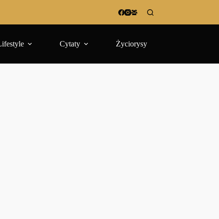
Lifestyle
Cytaty
Życiorysy