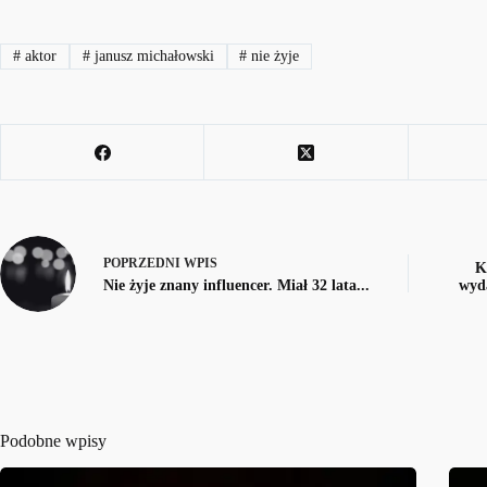
#
aktor
#
janusz michałowski
#
nie żyje
POPRZEDNI
WPIS
K
Nie żyje znany influencer. Miał 32 lata...
wyda
Podobne wpisy