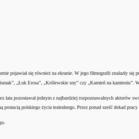
e pojawiał się również na ekranie. W jego filmografii znalazły się prod
„Pismak”, „Łuk Erosa”, „Królewskie sny” czy „Kamień na kamieniu”. 
rzez lata pozostawał jednym z najbardziej rozpoznawalnych aktorów sw
postacią polskiego życia teatralnego. Przez ponad sześć dekad pracy s
go.