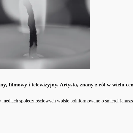
lny, filmowy i telewizyjny. Artysta, znany z ról w wielu
ediach społecznościowych wpisie poinformowano o śmierci Janusza M