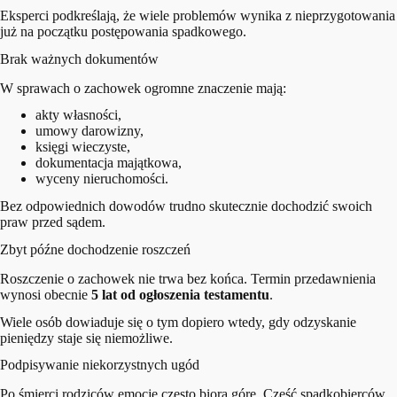
Eksperci podkreślają, że wiele problemów wynika z nieprzygotowania
już na początku postępowania spadkowego.
Brak ważnych dokumentów
W sprawach o zachowek ogromne znaczenie mają:
akty własności,
umowy darowizny,
księgi wieczyste,
dokumentacja majątkowa,
wyceny nieruchomości.
Bez odpowiednich dowodów trudno skutecznie dochodzić swoich
praw przed sądem.
Zbyt późne dochodzenie roszczeń
Roszczenie o zachowek nie trwa bez końca. Termin przedawnienia
wynosi obecnie
5 lat od ogłoszenia testamentu
.
Wiele osób dowiaduje się o tym dopiero wtedy, gdy odzyskanie
pieniędzy staje się niemożliwe.
Podpisywanie niekorzystnych ugód
Po śmierci rodziców emocje często biorą górę. Część spadkobierców