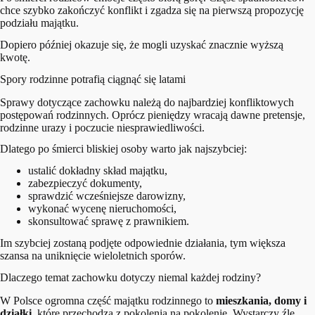
chce szybko zakończyć konflikt i zgadza się na pierwszą propozycję
podziału majątku.
Dopiero później okazuje się, że mogli uzyskać znacznie wyższą
kwotę.
Spory rodzinne potrafią ciągnąć się latami
Sprawy dotyczące zachowku należą do najbardziej konfliktowych
postępowań rodzinnych. Oprócz pieniędzy wracają dawne pretensje,
rodzinne urazy i poczucie niesprawiedliwości.
Dlatego po śmierci bliskiej osoby warto jak najszybciej:
ustalić dokładny skład majątku,
zabezpieczyć dokumenty,
sprawdzić wcześniejsze darowizny,
wykonać wycenę nieruchomości,
skonsultować sprawę z prawnikiem.
Im szybciej zostaną podjęte odpowiednie działania, tym większa
szansa na uniknięcie wieloletnich sporów.
Dlaczego temat zachowku dotyczy niemal każdej rodziny?
W Polsce ogromna część majątku rodzinnego to
mieszkania, domy i
działki
, które przechodzą z pokolenia na pokolenie. Wystarczy źle