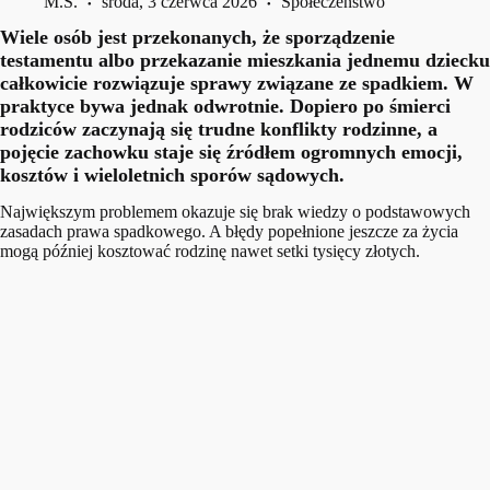
M.S.
środa, 3 czerwca 2026
Społeczeństwo
Wiele osób jest przekonanych, że sporządzenie
testamentu albo przekazanie mieszkania jednemu dziecku
całkowicie rozwiązuje sprawy związane ze spadkiem. W
praktyce bywa jednak odwrotnie. Dopiero po śmierci
rodziców zaczynają się trudne konflikty rodzinne, a
pojęcie zachowku staje się źródłem ogromnych emocji,
kosztów i wieloletnich sporów sądowych.
Największym problemem okazuje się brak wiedzy o podstawowych
zasadach prawa spadkowego. A błędy popełnione jeszcze za życia
mogą później kosztować rodzinę nawet setki tysięcy złotych.