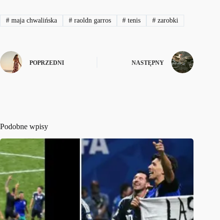
#
maja chwalińska
#
raoldn garros
#
tenis
#
zarobki
POPRZEDNI
NASTĘPNY
Podobne wpisy