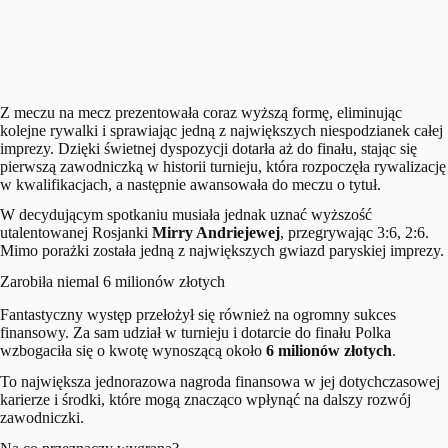
Z meczu na mecz prezentowała coraz wyższą formę, eliminując
kolejne rywalki i sprawiając jedną z największych niespodzianek całej
imprezy. Dzięki świetnej dyspozycji dotarła aż do finału, stając się
pierwszą zawodniczką w historii turnieju, która rozpoczęła rywalizację
w kwalifikacjach, a następnie awansowała do meczu o tytuł.
W decydującym spotkaniu musiała jednak uznać wyższość
utalentowanej Rosjanki
Mirry Andriejewej
, przegrywając 3:6, 2:6.
Mimo porażki została jedną z największych gwiazd paryskiej imprezy.
Zarobiła niemal 6 milionów złotych
Fantastyczny występ przełożył się również na ogromny sukces
finansowy. Za sam udział w turnieju i dotarcie do finału Polka
wzbogaciła się o kwotę wynoszącą około
6 milionów złotych
.
To największa jednorazowa nagroda finansowa w jej dotychczasowej
karierze i środki, które mogą znacząco wpłynąć na dalszy rozwój
zawodniczki.