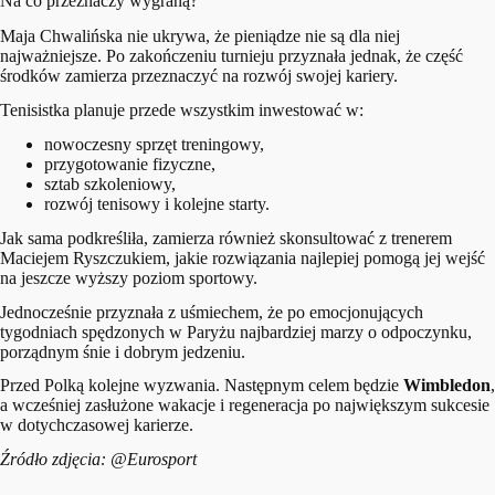
Na co przeznaczy wygraną?
Maja Chwalińska nie ukrywa, że pieniądze nie są dla niej
najważniejsze. Po zakończeniu turnieju przyznała jednak, że część
środków zamierza przeznaczyć na rozwój swojej kariery.
Tenisistka planuje przede wszystkim inwestować w:
nowoczesny sprzęt treningowy,
przygotowanie fizyczne,
sztab szkoleniowy,
rozwój tenisowy i kolejne starty.
Jak sama podkreśliła, zamierza również skonsultować z trenerem
Maciejem Ryszczukiem, jakie rozwiązania najlepiej pomogą jej wejść
na jeszcze wyższy poziom sportowy.
Jednocześnie przyznała z uśmiechem, że po emocjonujących
tygodniach spędzonych w Paryżu najbardziej marzy o odpoczynku,
porządnym śnie i dobrym jedzeniu.
Przed Polką kolejne wyzwania. Następnym celem będzie
Wimbledon
,
a wcześniej zasłużone wakacje i regeneracja po największym sukcesie
w dotychczasowej karierze.
Źródło zdjęcia: @Eurosport