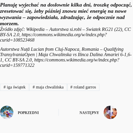
Planuję wyjechać na dosłownie kilka dni, troszkę odpocząć,
zresetować się, żeby później znowu mieć energię na nowe
wyzwania
– zapowiedziała, zdradzając, że odpocznie nad
morzem.
Źródło zdjęć: Wikipedia – Autorstwa si.robi – Swiatek RG21 (22), CC
BY-SA 2.0, https://commons.wikimedia.org/w/index.php?
curid=108523468
Autorstwa Nuță Lucian from Cluj-Napoca, Romania – Qualifying
TransylvaniaOpen | Maja Chwalinska vs Ilinca Dalina Amariei 6-1,6-
1, CC BY-SA 2.0, https://commons.wikimedia.org/w/index.php?
curid=159771322
#
iga świątek
#
maja chwalińska
#
roland garros
POPRZEDNI
NASTĘPNY