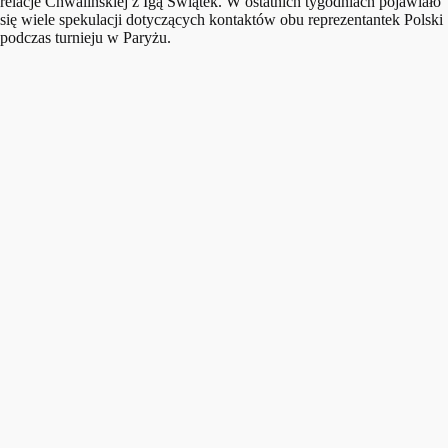
relacje Chwalińskiej z Igą Świątek. W ostatnich tygodniach pojawiało
się wiele spekulacji dotyczących kontaktów obu reprezentantek Polski
podczas turnieju w Paryżu.