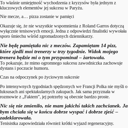
To właśnie umiejętność wychodzenia z kryzysów była jednym z
kluczowych elementów jej sukcesu w Paryżu.
Nie mecze, a… pizza zostanie w pamięci
Okazuje się, że nie wszystkie wspomnienia z Roland Garros dotyczą
wyłącznie tenisowych emocji. Jedna z odpowiedzi finalistki wywołała
sporo śmiechu wśród zgromadzonych dziennikarzy.
Nie będę pamiętała nic z meczów. Zapamiętam 14 pizz,
które zjedli moi trenerzy w trzy tygodnie. Widok mojego
trenera będzie mi o tym przypomina
ł – żartowała.
To pokazuje, że mimo ogromnego sukcesu zawodniczka zachowuje
dystans i poczucie humoru.
Czas na odpoczynek po życiowym sukcesie
Po intensywnych tygodniach spędzonych we Francji Polka nie myśli o
luksusach ani spektakularnych zakupach. Jak sama przyznała w
rozmowie z „Faktem”, jej potrzeby są obecnie bardzo proste.
Nic się nie zmieniło, nie mam jakichś takich zachcianek. Ja
bym chciała się w końcu dobrze wyspać i dobrze zjeść
–
zadeklarowała.
Tenisistka zapowiedziała również krótki wyjazd regeneracyjny.