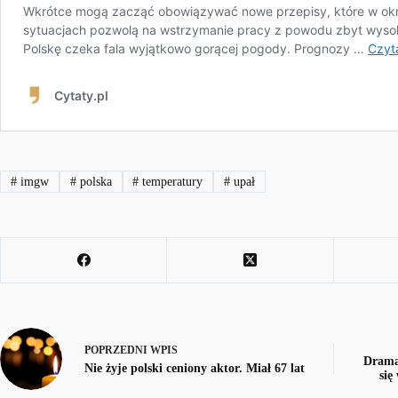
#
imgw
#
polska
#
temperatury
#
upał
POPRZEDNI
WPIS
Dramat
Nie żyje polski ceniony aktor. Miał 67 lat
się