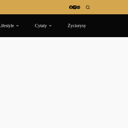
Lifestyle
Cytaty
Życiorysy