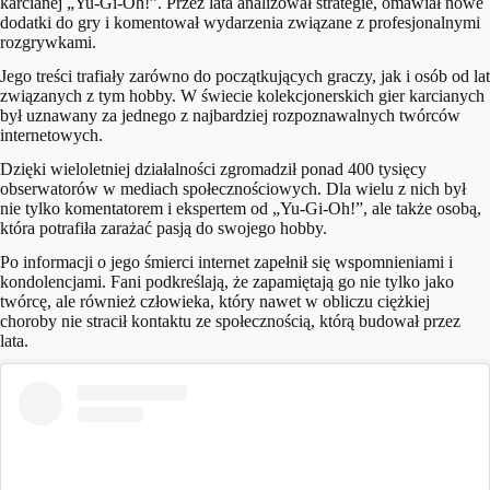
karcianej „Yu-Gi-Oh!”. Przez lata analizował strategie, omawiał nowe
dodatki do gry i komentował wydarzenia związane z profesjonalnymi
rozgrywkami.
Jego treści trafiały zarówno do początkujących graczy, jak i osób od lat
związanych z tym hobby. W świecie kolekcjonerskich gier karcianych
był uznawany za jednego z najbardziej rozpoznawalnych twórców
internetowych.
Dzięki wieloletniej działalności zgromadził ponad 400 tysięcy
obserwatorów w mediach społecznościowych. Dla wielu z nich był
nie tylko komentatorem i ekspertem od „Yu-Gi-Oh!”, ale także osobą,
która potrafiła zarażać pasją do swojego hobby.
Po informacji o jego śmierci internet zapełnił się wspomnieniami i
kondolencjami. Fani podkreślają, że zapamiętają go nie tylko jako
twórcę, ale również człowieka, który nawet w obliczu ciężkiej
choroby nie stracił kontaktu ze społecznością, którą budował przez
lata.