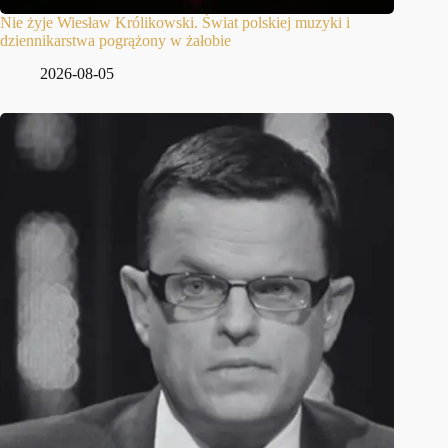
Nie żyje Wiesław Królikowski. Świat polskiej muzyki i
dziennikarstwa pogrążony w żałobie
2026-08-05