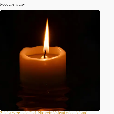
Podobne wpisy
Żałoba w zespole Feel. Nie żyje 39-letni członek bandu