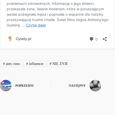
#
alex cimo
#
influencer
#
NIE ŻYJE
POPRZEDNI
NASTĘPNY