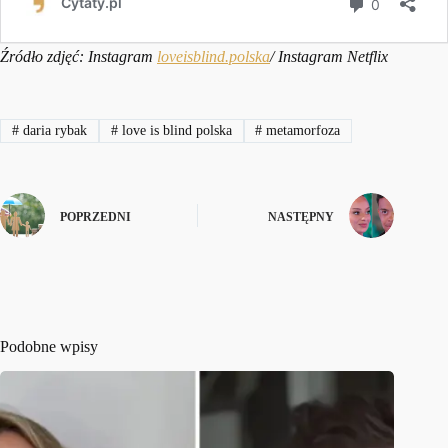
Źródło zdjęć: Instagram
loveisblind.polska
/ Instagram Netflix
#
daria rybak
#
love is blind polska
#
metamorfoza
POPRZEDNI
NASTĘPNY
Podobne wpisy