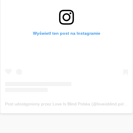
Wyświetl ten post na Instagramie
Post udostępniony przez Love Is Blind Polska (@loveisblind.polska)