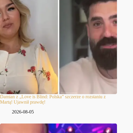
Damian z „Love is Blind: Polska” szczerze o rozstaniu z
Martą! Ujawnił prawdę!
2026-08-05