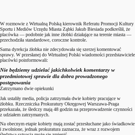
W rozmowie z Wirtualną Polską kierownik Referatu Promocji Kultury
Sportu i Mediów Urzędu Miasta Ząbki Jakub Biesiada podkreślił, że
placówka — podobnie jak inne żłobki działające na terenie miasta —
przechodziła standardowe, coroczne kontrole.
Sama dyrekcja żłobka nie zdecydowała się szerzej komentować
sprawy. W przesłanej do Wirtualnej Polski wiadomości przedstawiciele
placówki poinformowali:
Nie będziemy udzielać jakichkolwiek komentarzy w
przedmiotowej sprawie dla dobra prowadzonego
postępowania
Zatrzymano dwie opiekunki
Jak ustaliły media, policja zatrzymała dwie kobiety pracujące w
żłobku. Rzeczniczka Prokuratury Okręgowej Warszawa-Praga
przekazała, że śledczy mają 48 godzin na przeprowadzenie czynności
z udziałem zatrzymanych.
Na obecnym etapie kobiety mają zostać przesłuchane jako świadkowie
i zwolnione, jednak prokuratura zaznacza, że wraz z rozwojem
śledztwa sytuacja może się zmienić.