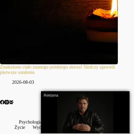
Znaleziono ciało znanego polskiego aktora! Śledczy ujawnili
pierwsze ustalenia
2026-08-03
Psychologia
Szczęście
Wojna
Wolność
Życie
Wydarzenia
Wywiady
Z życia wzięte
Zdrowie