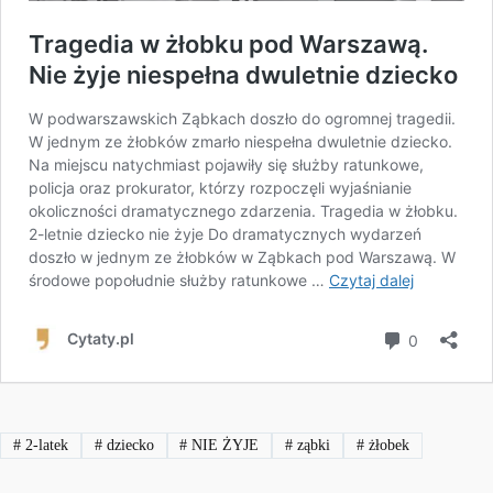
#
2-latek
#
dziecko
#
NIE ŻYJE
#
ząbki
#
żłobek